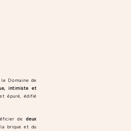
RE
.
, le Domaine de
ue, intimiste et
t épuré, édifié
éficier de
deux
la brique et du