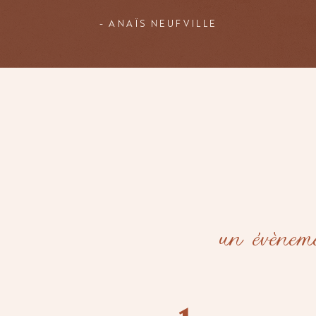
- ANAÏS NEUFVILLE
ORG
EN
un évènem