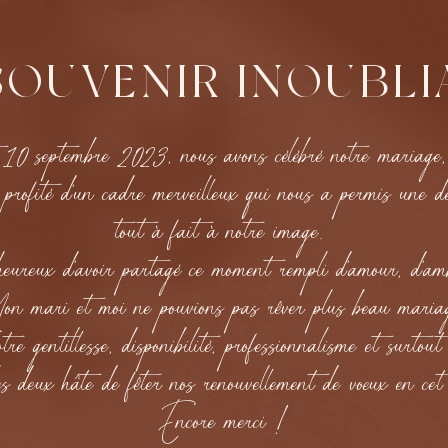
SOUVENIR INOUBLI
0 septembre 2023, nous avons célébré notre mariage, s
 profité d’un cadre merveilleux qui nous a permis une d
tout à fait à notre image.
reux d’avoir partagé ce moment rempli d’amour, d’ambi
 mari et moi ne pouvions pas rêver plus beau mari
e gentillesse, disponibilité, professionnalisme et surtou
 deux hâte de fêter nos renouvellement de vœux en cet
Encore merci !