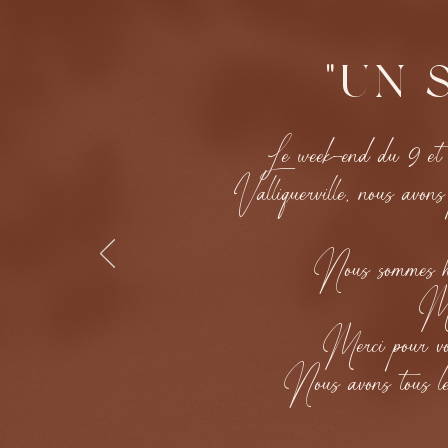
"UN 
Le week-end du 9 et 1
Valliquerville, nous avons
Nous sommes heu
Mon
Merci pour votr
Nous avons tous les