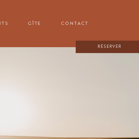
NTS
GÎTE
CONTACT
RÉSERVER
ION
ur de la Normandie