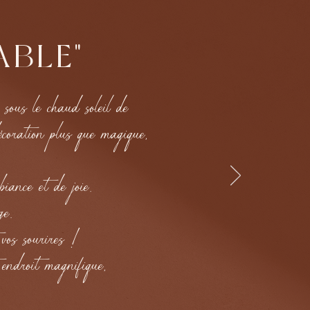
ABLE"
ous le chaud soleil de
écoration plus que magique,
ance et de joie.
age.
t vos sourires !
 endroit magnifique,