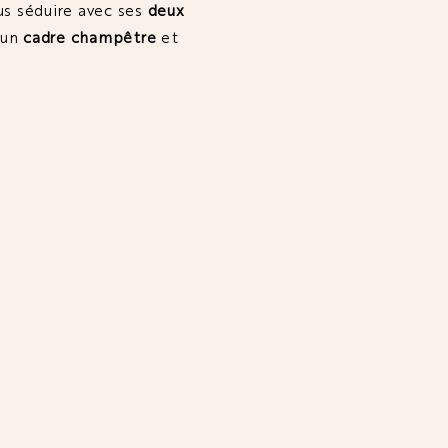
us séduire avec ses
deux
s un
cadre champêtre
et